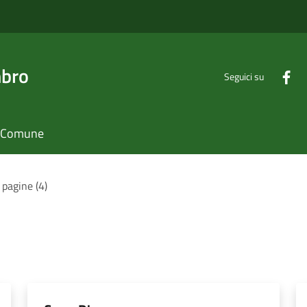
mbro
Seguici su
il Comune
 pagine (4)