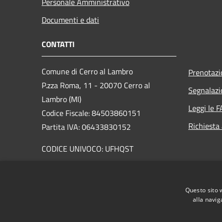
Personale Amministrativo
Documenti e dati
CONTATTI
Comune di Cerro al Lambro
Prenotaz
P.zza Roma, 11 - 20070 Cerro al
Segnalazi
Lambro (MI)
Leggi le 
Codice Fiscale: 84503860151
Richiesta
Partita IVA: 06433830152
CODICE UNIVOCO: UFHQST
PEC:
cerroallambro@pacertificata.it
Centralino Unico: 029820401
Questo sito 
alla navig