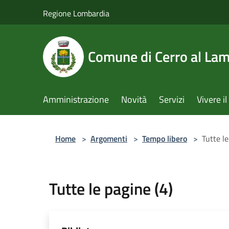
Salta al contenuto principale
Regione Lombardia
Comune di Cerro al La
Amministrazione
Novità
Servizi
Vivere 
Home
>
Argomenti
>
Tempo libero
>
Tutte le
Tutte le pagine (4)