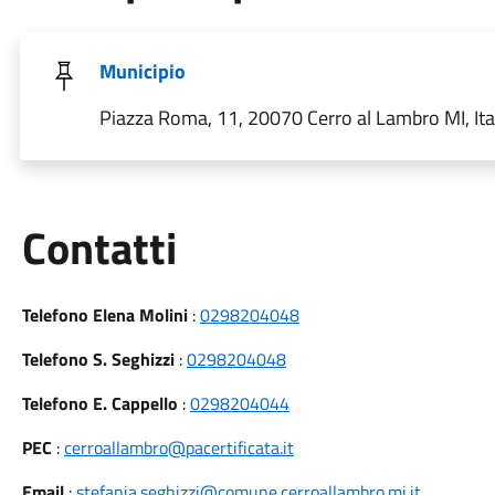
Municipio
Piazza Roma, 11, 20070 Cerro al Lambro MI, Ita
Utili
Contatti
Telefono Elena Molini
:
0298204048
Telefono S. Seghizzi
:
0298204048
Telefono E. Cappello
:
0298204044
PEC
:
cerroallambro@pacertificata.it
Email
:
stefania.seghizzi@comune.cerroallambro.mi.it