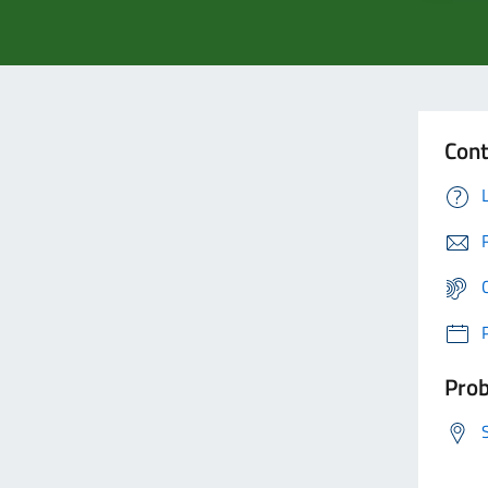
Cont
Prob