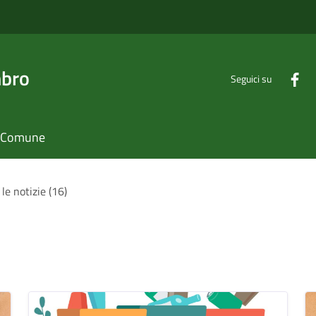
mbro
Seguici su
il Comune
 le notizie (16)