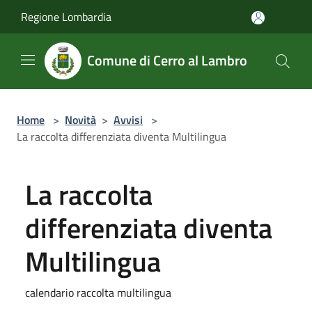
Salta al contenuto principale
Regione Lombardia
Comune di Cerro al Lambro
Home
>
Novità
>
Avvisi
>
La raccolta differenziata diventa Multilingua
La raccolta
differenziata diventa
Multilingua
calendario raccolta multilingua