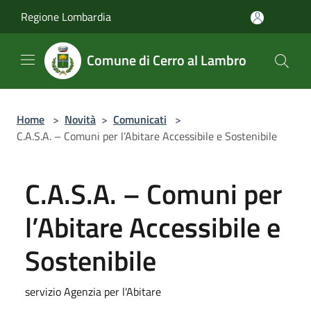
Salta al contenuto principale
Regione Lombardia
Comune di Cerro al Lambro
Home
>
Novità
>
Comunicati
>
C.A.S.A. – Comuni per l’Abitare Accessibile e Sostenibile
C.A.S.A. – Comuni per
l’Abitare Accessibile e
Sostenibile
servizio Agenzia per l'Abitare