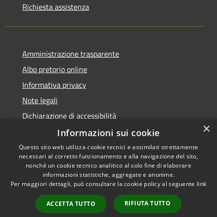
Richiesta assistenza
Amministrazione trasparente
Albo pretorio online
Informativa privacy
Note legali
Dichiarazione di accessibilità
×
Informazioni sui cookie
Questo sito web utilizza cookie tecnici e assimilati strettamente
necessari al corretto funzionamento e alla navigazione del sito,
RSS
Copyright © 2026 • Comune di
nonché un cookie tecnico analitico al solo fine di elaborare
informazioni statistiche, aggregate e anonime.
Accessibilità
Cerro al Lambro • Powered by
Per maggiori dettagli, può consultare la cookie policy al seguente
link
Privacy
Municipium
Accesso
•
Cookie
redazione
RIFIUTA TUTTO
ACCETTA TUTTO
Mappa del sito