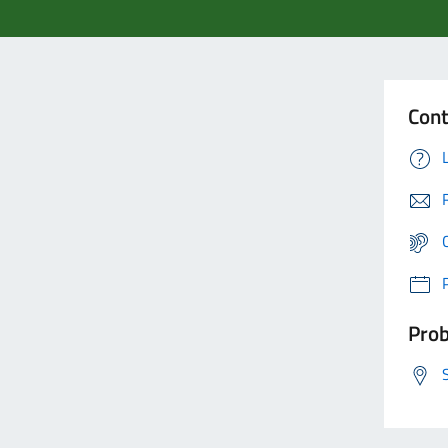
Cont
Prob