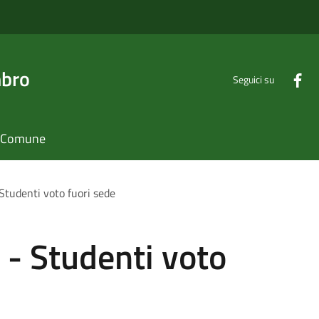
mbro
Seguici su
il Comune
Studenti voto fuori sede
 - Studenti voto