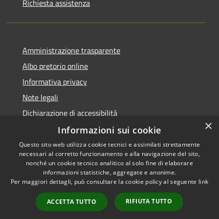
Richiesta assistenza
Amministrazione trasparente
Albo pretorio online
Informativa privacy
Note legali
Dichiarazione di accessibilità
×
Informazioni sui cookie
Questo sito web utilizza cookie tecnici e assimilati strettamente
necessari al corretto funzionamento e alla navigazione del sito,
RSS
Copyright © 2026 • Comune di
nonché un cookie tecnico analitico al solo fine di elaborare
informazioni statistiche, aggregate e anonime.
Accessibilità
Cerro al Lambro • Powered by
Per maggiori dettagli, può consultare la cookie policy al seguente
link
Privacy
Municipium
Accesso
•
Cookie
redazione
RIFIUTA TUTTO
ACCETTA TUTTO
Mappa del sito