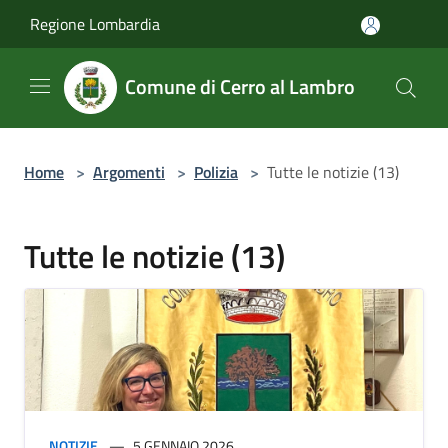
Salta al contenuto principale
Regione Lombardia
Comune di Cerro al Lambro
Home
>
Argomenti
>
Polizia
>
Tutte le notizie (13)
Tutte le notizie (13)
NOTIZIE
5 GENNAIO 2026