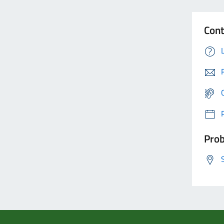
Cont
Prob