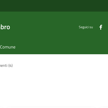
mbro
Seguici su
il Comune
enti (4)