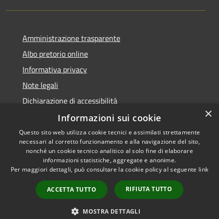
Amministrazione trasparente
Albo pretorio online
Informativa privacy
Note legali
Dichiarazione di accessibilità
×
Informazioni sui cookie
Questo sito web utilizza cookie tecnici e assimilati strettamente
necessari al corretto funzionamento e alla navigazione del sito,
RSS
Copyright © 2026 • Comune di
nonché un cookie tecnico analitico al solo fine di elaborare
informazioni statistiche, aggregate e anonime.
Accessibilità
Cerro al Lambro • Powered by
Per maggiori dettagli, può consultare la cookie policy al seguente
link
Privacy
Municipium
Accesso
•
Cookie
redazione
RIFIUTA TUTTO
ACCETTA TUTTO
Mappa del sito
Newsletter
MOSTRA DETTAGLI