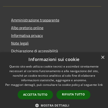
Amministrazione trasparente
Albo pretorio online
Informativa privacy
Note legali
Dichiarazione di accessibilità
×
Informazioni sui cookie
Questo sito web utilizza cookie tecnici e assimilati strettamente
necessari al corretto funzionamento e alla navigazione del sito,
RSS
Copyright © 2026 • Comune di
nonché un cookie tecnico analitico al solo fine di elaborare
informazioni statistiche, aggregate e anonime.
Accessibilità
Cerro al Lambro • Powered by
Per maggiori dettagli, può consultare la cookie policy al seguente
link
Privacy
Municipium
Accesso
•
Cookie
redazione
RIFIUTA TUTTO
ACCETTA TUTTO
Mappa del sito
Newsletter
MOSTRA DETTAGLI