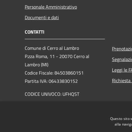
Personale Amministrativo
Documenti e dati
CONTATTI
Comune di Cerro al Lambro
Prenotaz
P.zza Roma, 11 - 20070 Cerro al
Segnalazi
Lambro (MI)
Leggi le 
Codice Fiscale: 84503860151
Richiesta
Partita IVA: 06433830152
CODICE UNIVOCO: UFHQST
PEC:
cerroallambro@pacertificata.it
Centralino Unico: 029820401
Questo sito 
alla navig