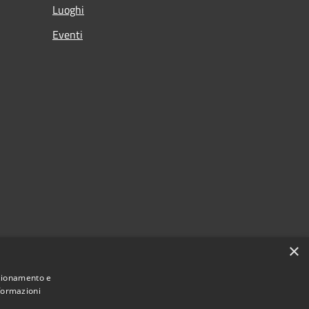
Luoghi
Eventi
×
nzionamento e
nformazioni