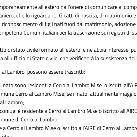
 temporaneamente all'estero ha l'onere di comunicare al compe
traniero, che lo riguardano. Gli atti di nascita, di matrimonio 
iconoscimento di figli nati fuori dal matrimonio, adozione ec
ompetenti Comuni italiani per la trascrizione sui registri di sta
 atto di stato civile formato all'estero, e ne abbia interess
l'ufficio di Stato civile, che verificherà la sussistenza dell
ro al Lambro possono essere trascritti:
l nato sono residenti a Cerro al Lambro M.se o iscritti all'A
Comune Cerro al Lambro M.se; se il nato, attualmente maggio
 al Lambro;
iugi è residente a Cerro al Lambro M.se o iscritto all'AIRE
o in Italia il Comune di Cerro al Lam
 a Cerro al Lambro M.se o iscritto all'AIRE di Cerro al Lam
Lambro