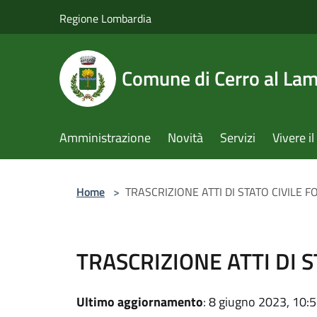
Salta al contenuto principale
Regione Lombardia
Comune di Cerro al La
Amministrazione
Novità
Servizi
Vivere 
Home
>
TRASCRIZIONE ATTI DI STATO CIVILE 
TRASCRIZIONE ATTI DI 
Ultimo aggiornamento
: 8 giugno 2023, 10: