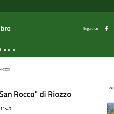
mbro
Seguici su
il Comune
Riozzo
Ved
"San Rocco" di Riozzo
 11:49