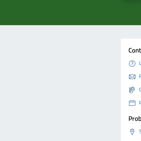
Cont
Prob