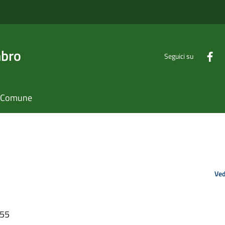
mbro
Seguici su
il Comune
Ved
:55