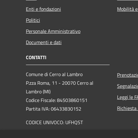
Enti e fondazioni
Mobilità e
Politici
Personale Amministrativo
Documenti e dati
CONTATTI
Comune di Cerro al Lambro
Prenotaz
P.zza Roma, 11 - 20070 Cerro al
Segnalazi
Lambro (MI)
Leggi le 
Codice Fiscale: 84503860151
Richiesta
Partita IVA: 06433830152
CODICE UNIVOCO: UFHQST
PEC:
cerroallambro@pacertificata.it