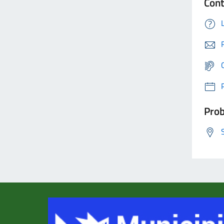
Cont
Prob