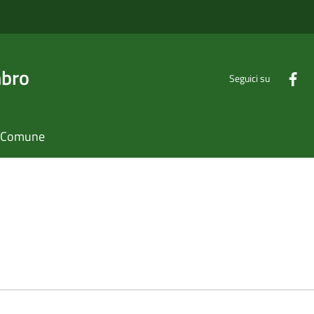
mbro
Seguici su
il Comune