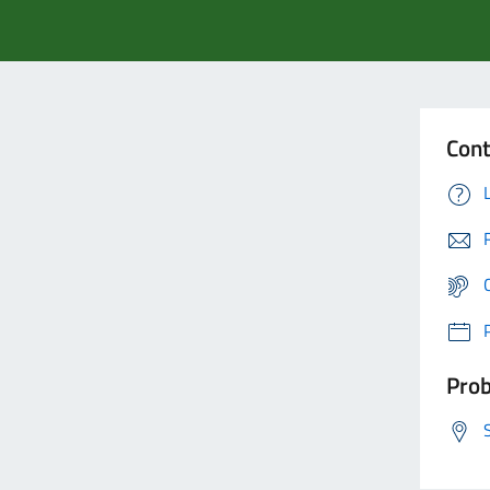
Cont
Prob