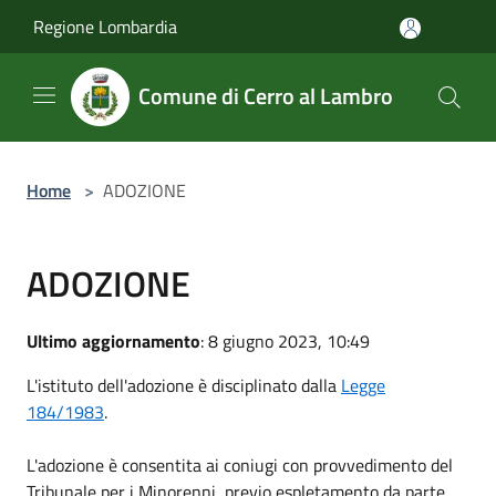
Salta al contenuto principale
Regione Lombardia
Comune di Cerro al Lambro
Home
>
ADOZIONE
ADOZIONE
Ultimo aggiornamento
: 8 giugno 2023, 10:49
L'istituto dell'adozione è disciplinato dalla
Legge
184/1983
.
L'adozione è consentita ai coniugi con provvedimento del
Tribunale per i Minorenni, previo espletamento da parte