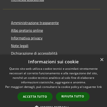
Amministrazione trasparente
Albo pretorio online
Informativa privacy
Note legali
Dichiarazione di accessibilità
×
Informazioni sui cookie
Questo sito web utilizza cookie tecnici e assimilati strettamente
necessari al corretto funzionamento e alla navigazione del sito,
RSS
Copyright © 2026 • Comune di
nonché un cookie tecnico analitico al solo fine di elaborare
informazioni statistiche, aggregate e anonime.
Accessibilità
Cerro al Lambro • Powered by
Per maggiori dettagli, può consultare la cookie policy al seguente
link
Privacy
Municipium
Accesso
•
Cookie
redazione
RIFIUTA TUTTO
ACCETTA TUTTO
Mappa del sito
Newsletter