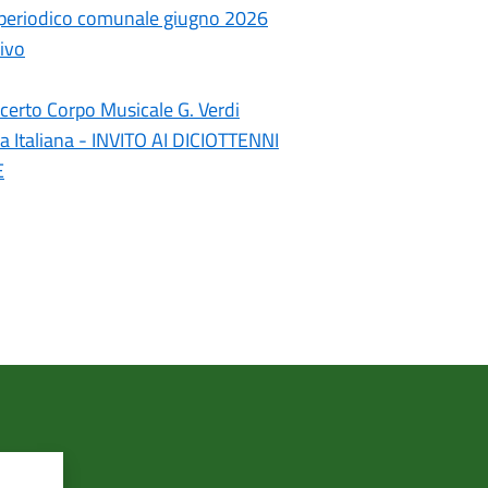
- periodico comunale giugno 2026
ivo
erto Corpo Musicale G. Verdi
a Italiana - INVITO AI DICIOTTENNI
E