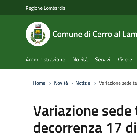
Salta al contenuto principale
Regione Lombardia
Comune di Cerro al La
Amministrazione
Novità
Servizi
Vivere 
Home
>
Novità
>
Notizie
>
Variazione sede t
Variazione sede
decorrenza 17 d