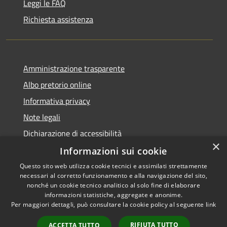
Leggi le FAQ
Richiesta assistenza
Amministrazione trasparente
Albo pretorio online
Informativa privacy
Note legali
Dichiarazione di accessibilità
×
Informazioni sui cookie
Questo sito web utilizza cookie tecnici e assimilati strettamente
necessari al corretto funzionamento e alla navigazione del sito,
RSS
Copyright © 2026 • Comune di
nonché un cookie tecnico analitico al solo fine di elaborare
informazioni statistiche, aggregate e anonime.
Accessibilità
Cerro al Lambro • Powered by
Per maggiori dettagli, può consultare la cookie policy al seguente
link
Privacy
Municipium
Accesso
•
Cookie
redazione
RIFIUTA TUTTO
ACCETTA TUTTO