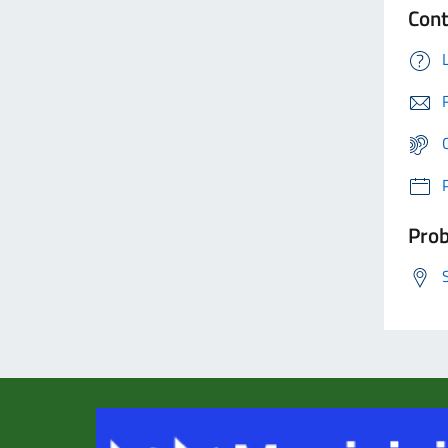
Cont
Prob