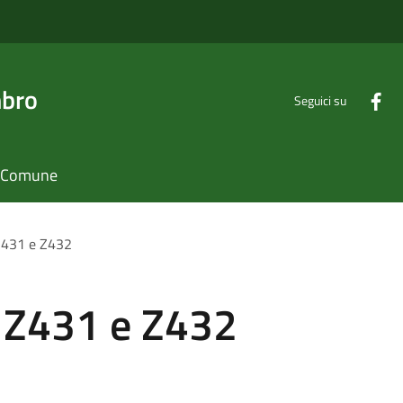
mbro
Seguici su
il Comune
Z431 e Z432
 Z431 e Z432