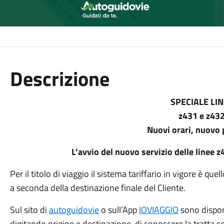
Descrizione
SPECIALE LI
z431 e z43
Nuovi orari, nuovo
L’avvio del nuovo servizio delle linee z
Per il titolo di viaggio il sistema tariffario in vigore è que
a seconda della destinazione finale del Cliente.
Sul sito di
autoguidovie
o sull’App
IOVIAGGIO
sono disponi
digitando origine e destinazione, di conoscere la tratta co