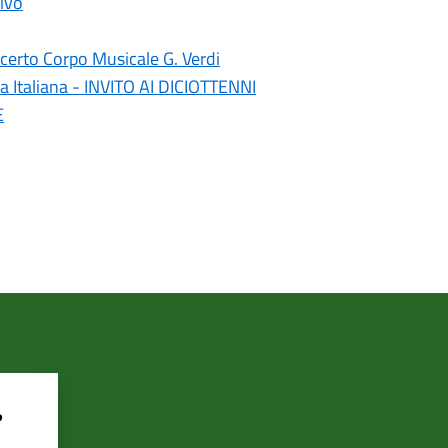
ivo
erto Corpo Musicale G. Verdi
a Italiana - INVITO AI DICIOTTENNI
E
?