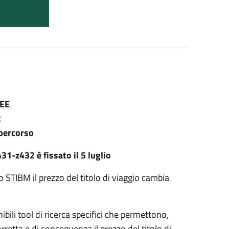
NEE
2
 percorso
431-z432 è fissato il 5 luglio
llo STIBM il prezzo del titolo di viaggio cambia
bili tool di ricerca specifici che permettono,
rretta e di conseguenza il prezzo del titolo di