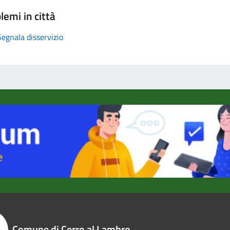
lemi in città
Segnala disservizio
Comune di Cerro al Lambro