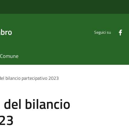
mbro
Seguici su
il Comune
 del bilancio partecipativo 2023
 del bilancio
023