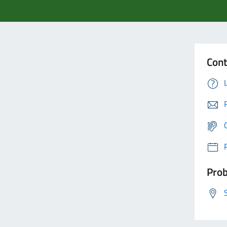
Cont
Prob