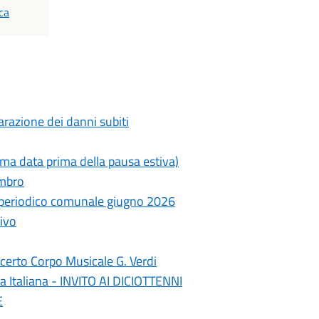
ca
razione dei danni subiti
ima data prima della pausa estiva)
ambro
- periodico comunale giugno 2026
ivo
erto Corpo Musicale G. Verdi
a Italiana - INVITO AI DICIOTTENNI
E