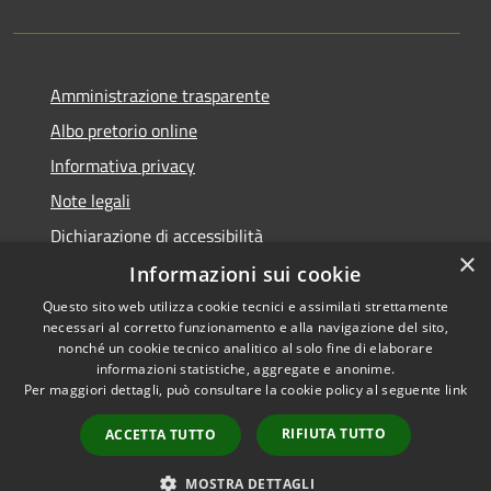
Amministrazione trasparente
Albo pretorio online
Informativa privacy
Note legali
Dichiarazione di accessibilità
×
Informazioni sui cookie
Questo sito web utilizza cookie tecnici e assimilati strettamente
necessari al corretto funzionamento e alla navigazione del sito,
RSS
Copyright © 2026 • Comune di
nonché un cookie tecnico analitico al solo fine di elaborare
informazioni statistiche, aggregate e anonime.
Accessibilità
Cerro al Lambro • Powered by
Per maggiori dettagli, può consultare la cookie policy al seguente
link
Privacy
Municipium
Accesso
•
Cookie
redazione
RIFIUTA TUTTO
ACCETTA TUTTO
Mappa del sito
Newsletter
MOSTRA DETTAGLI