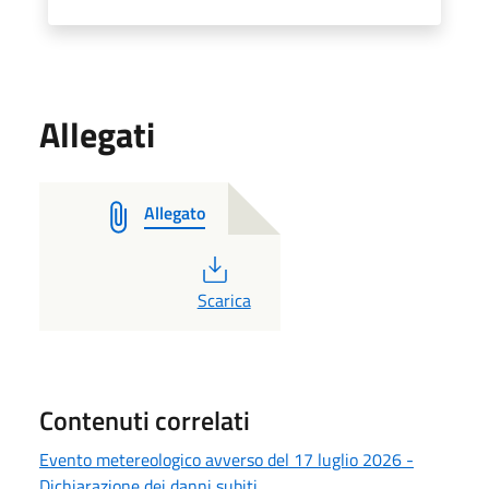
Allegati
Allegato
PDF
Scarica
Contenuti correlati
Evento metereologico avverso del 17 luglio 2026 -
Dichiarazione dei danni subiti