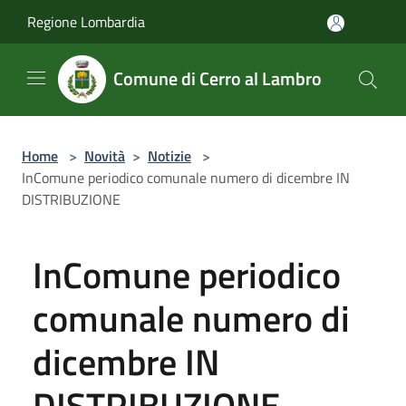
Salta al contenuto principale
Regione Lombardia
Comune di Cerro al Lambro
Home
>
Novità
>
Notizie
>
InComune periodico comunale numero di dicembre IN
DISTRIBUZIONE
InComune periodico
comunale numero di
dicembre IN
DISTRIBUZIONE