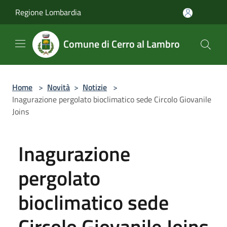
Salta al contenuto principale
Regione Lombardia
Comune di Cerro al Lambro
Home
>
Novità
>
Notizie
>
Inagurazione pergolato bioclimatico sede Circolo Giovanile
Joins
Inagurazione
pergolato
bioclimatico sede
Circolo Giovanile Joins