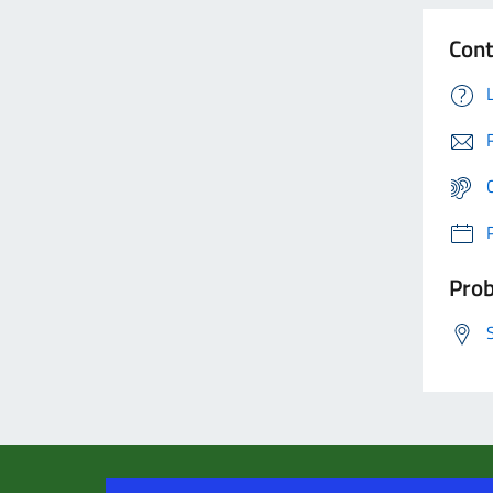
Cont
Prob