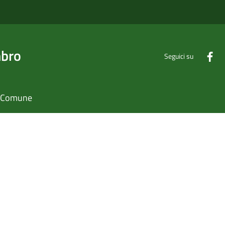
mbro
Seguici su
il Comune