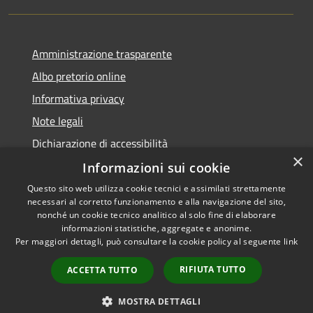
Amministrazione trasparente
Albo pretorio online
Informativa privacy
Note legali
Dichiarazione di accessibilità
×
Informazioni sui cookie
Questo sito web utilizza cookie tecnici e assimilati strettamente
necessari al corretto funzionamento e alla navigazione del sito,
RSS
Copyright © 2026 • Comune di
nonché un cookie tecnico analitico al solo fine di elaborare
informazioni statistiche, aggregate e anonime.
Accessibilità
Cerro al Lambro • Powered by
Per maggiori dettagli, può consultare la cookie policy al seguente
link
Privacy
Municipium
Accesso
•
Cookie
redazione
RIFIUTA TUTTO
ACCETTA TUTTO
Mappa del sito
Newsletter
MOSTRA DETTAGLI