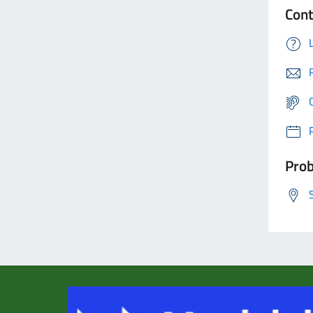
Cont
Prob