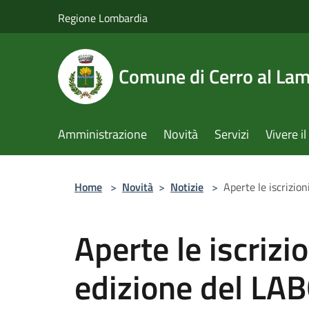
Salta al contenuto principale
Regione Lombardia
Comune di Cerro al La
Amministrazione
Novità
Servizi
Vivere 
Home
>
Novità
>
Notizie
>
Aperte le iscrizi
Aperte le iscrizi
edizione del LA