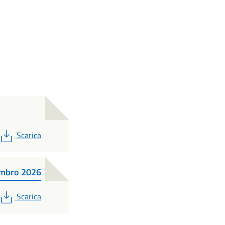
PDF
Scarica
Lambro 2026
PDF
Scarica