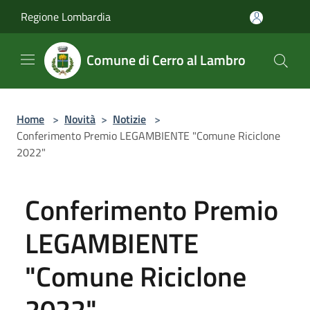
Salta al contenuto principale
Regione Lombardia
Comune di Cerro al Lambro
Home
>
Novità
>
Notizie
>
Conferimento Premio LEGAMBIENTE "Comune Riciclone
2022"
Conferimento Premio
LEGAMBIENTE
"Comune Riciclone
2022"