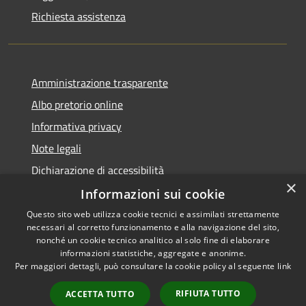
Richiesta assistenza
Amministrazione trasparente
Albo pretorio online
Informativa privacy
Note legali
Dichiarazione di accessibilità
×
Informazioni sui cookie
Questo sito web utilizza cookie tecnici e assimilati strettamente
necessari al corretto funzionamento e alla navigazione del sito,
RSS
Copyright © 2026 • Comune di
nonché un cookie tecnico analitico al solo fine di elaborare
informazioni statistiche, aggregate e anonime.
Accessibilità
Cerro al Lambro • Powered by
Per maggiori dettagli, può consultare la cookie policy al seguente
link
Privacy
Municipium
Accesso
•
Cookie
redazione
RIFIUTA TUTTO
ACCETTA TUTTO
Mappa del sito