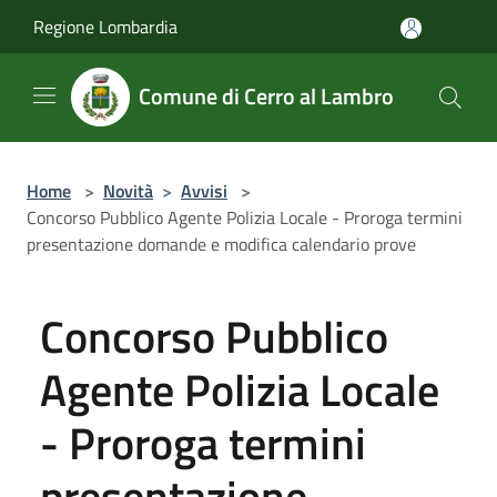
Salta al contenuto principale
Regione Lombardia
Comune di Cerro al Lambro
Home
>
Novità
>
Avvisi
>
Concorso Pubblico Agente Polizia Locale - Proroga termini
presentazione domande e modifica calendario prove
Concorso Pubblico
Agente Polizia Locale
- Proroga termini
presentazione