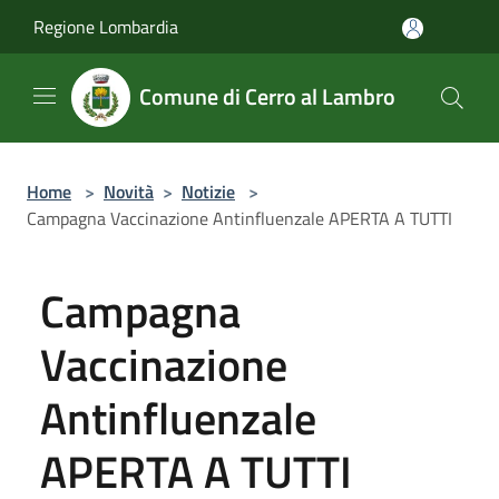
Salta al contenuto principale
Regione Lombardia
Comune di Cerro al Lambro
Home
>
Novità
>
Notizie
>
Campagna Vaccinazione Antinfluenzale APERTA A TUTTI
Campagna
Vaccinazione
Antinfluenzale
APERTA A TUTTI