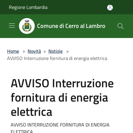
Salta al contenuto principale
Regione Lombardia
Comune di Cerro al Lambro
Home
>
Novità
>
Notizie
>
AVVISO Interruzione fornitura di energia elettrica
AVVISO Interruzione
fornitura di energia
elettrica
AVVISO INTERRUZIONE FORNITURA DI ENERGIA
ELETTRICA