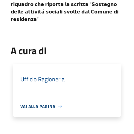
“
𝗿𝗶𝗾𝘂𝗮𝗱𝗿𝗼
𝗰𝗵𝗲
𝗿𝗶𝗽𝗼𝗿𝘁𝗮
𝗹𝗮
𝘀𝗰𝗿𝗶𝘁𝘁𝗮
𝗦𝗼𝘀𝘁𝗲𝗴𝗻𝗼
̀
𝗱𝗲𝗹𝗹𝗲
𝗮𝘁𝘁𝗶𝘃𝗶𝘁𝗮
𝘀𝗼𝗰𝗶𝗮𝗹𝗶
𝘀𝘃𝗼𝗹𝘁𝗲
𝗱𝗮𝗹
𝗖𝗼𝗺𝘂𝗻𝗲
𝗱𝗶
”
𝗿𝗲𝘀𝗶𝗱𝗲𝗻𝘇𝗮
A cura di
Ufficio Ragioneria
VAI ALLA PAGINA