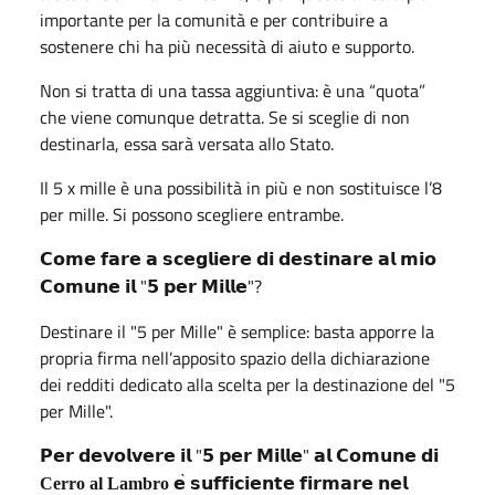
importante per la comunità e per contribuire a
sostenere chi ha più necessità di aiuto e supporto.
Non si tratta di una tassa aggiuntiva: è una “quota”
che viene comunque detratta. Se si sceglie di non
destinarla, essa sarà versata allo Stato.
Il 5 x mille è una possibilità in più e non sostituisce l’8
per mille. Si possono scegliere entrambe.
𝗖𝗼𝗺𝗲
𝗳𝗮𝗿𝗲
𝗮
𝘀𝗰𝗲𝗴𝗹𝗶𝗲𝗿𝗲
𝗱𝗶
𝗱𝗲𝘀𝘁𝗶𝗻𝗮𝗿𝗲
𝗮𝗹
𝗺𝗶𝗼
"
"?
𝗖𝗼𝗺𝘂𝗻𝗲
𝗶𝗹
𝟱
𝗽𝗲𝗿
𝗠𝗶𝗹𝗹𝗲
Destinare il "5 per Mille" è semplice: basta apporre la
propria firma nell’apposito spazio della dichiarazione
dei redditi dedicato alla scelta per la destinazione del "5
per Mille".
"
"
𝗣𝗲𝗿
𝗱𝗲𝘃𝗼𝗹𝘃𝗲𝗿𝗲
𝗶𝗹
𝟱
𝗽𝗲𝗿
𝗠𝗶𝗹𝗹𝗲
𝗮𝗹
𝗖𝗼𝗺𝘂𝗻𝗲
𝗱𝗶
̀
Cerro al Lambro
𝗲
𝘀𝘂𝗳𝗳𝗶𝗰𝗶𝗲𝗻𝘁𝗲
𝗳𝗶𝗿𝗺𝗮𝗿𝗲
𝗻𝗲𝗹