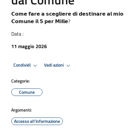
𝗖𝗼𝗺𝗲 𝗳𝗮𝗿𝗲 𝗮 𝘀𝗰𝗲𝗴𝗹𝗶𝗲𝗿𝗲 𝗱𝗶 𝗱𝗲𝘀𝘁𝗶𝗻𝗮𝗿𝗲 𝗮𝗹 𝗺𝗶𝗼
𝗖𝗼𝗺𝘂𝗻𝗲 𝗶𝗹 𝟱 𝗽𝗲𝗿 𝗠𝗶𝗹𝗹𝗲?
Data :
11 maggio 2026
Condividi
Vedi azioni
Categorie:
Comune
Argomenti:
Accesso all'informazione