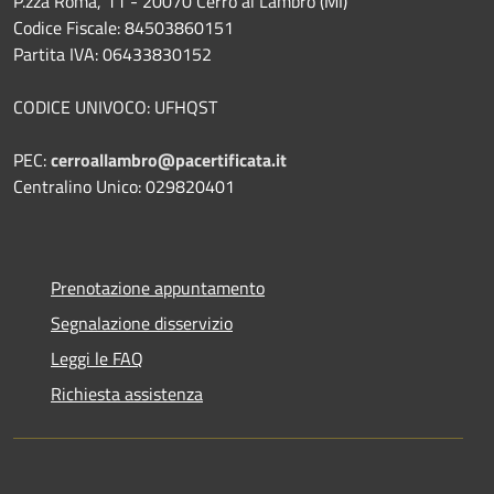
P.zza Roma, 11 - 20070 Cerro al Lambro (MI)
Codice Fiscale: 84503860151
Partita IVA: 06433830152
CODICE UNIVOCO: UFHQST
PEC:
cerroallambro@pacertificata.it
Centralino Unico: 029820401
Prenotazione appuntamento
Segnalazione disservizio
Leggi le FAQ
Richiesta assistenza