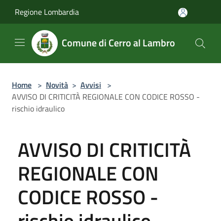
Salta al contenuto principale
Regione Lombardia
Comune di Cerro al Lambro
Home
>
Novità
>
Avvisi
>
AVVISO DI CRITICITÀ REGIONALE CON CODICE ROSSO -
rischio idraulico
AVVISO DI CRITICITÀ
REGIONALE CON
CODICE ROSSO -
rischio idraulico