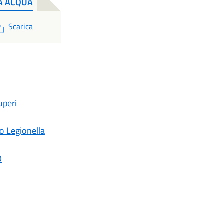
A ACQUA
PDF
Scarica
uperi
o Legionella
O