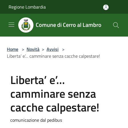
Salta al contenuto principale
Regione Lombardia
Comune di Cerro al Lambro
Home
>
Novità
>
Avvisi
>
Liberta’ e’… camminare senza cacche calpestare!
Liberta’ e’…
camminare senza
cacche calpestare!
comunicazione dal pedibus