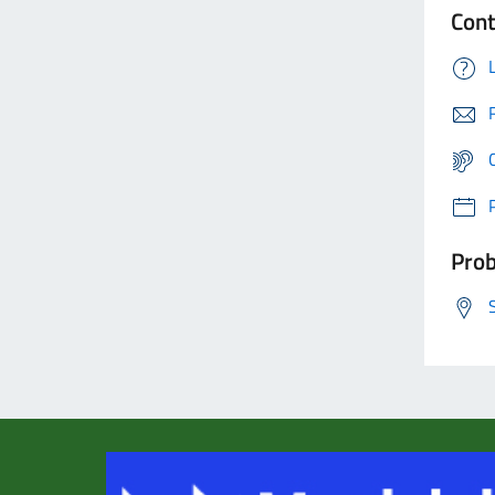
Cont
Prob