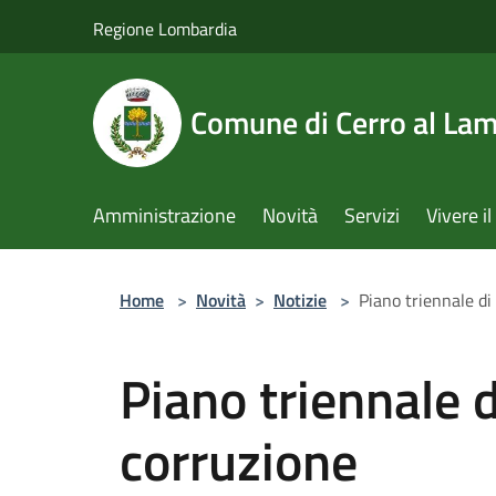
Salta al contenuto principale
Regione Lombardia
Comune di Cerro al La
Amministrazione
Novità
Servizi
Vivere 
Home
>
Novità
>
Notizie
>
Piano triennale di
Piano triennale 
corruzione