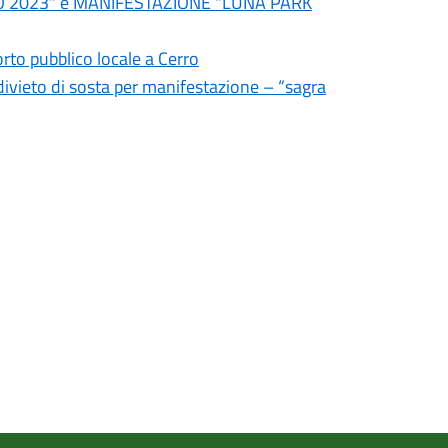
O 2023" e MANIFESTAZIONE "LUNA PARK
rto pubblico locale a Cerro
 divieto di sosta per manifestazione – “sagra