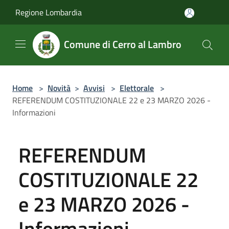
Salta al contenuto principale
Regione Lombardia
Comune di Cerro al Lambro
Home
>
Novità
>
Avvisi
>
Elettorale
>
REFERENDUM COSTITUZIONALE 22 e 23 MARZO 2026 -
Informazioni
REFERENDUM
COSTITUZIONALE 22
e 23 MARZO 2026 -
Informazioni