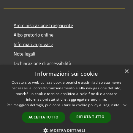
Amministrazione trasparente
Albo pretorio online
Informativa privacy
Note legali
Dichiarazione di accessibilità
×
Informazioni sui cookie
Questo sito web utilizza cookie tecnici e assimilati strettamente
necessari al corretto funzionamento e alla navigazione del sito,
RSS
Copyright © 2026 • Comune di
nonché un cookie tecnico analitico al solo fine di elaborare
informazioni statistiche, aggregate e anonime.
Accessibilità
Cerro al Lambro • Powered by
Per maggiori dettagli, può consultare la cookie policy al seguente
link
Privacy
Municipium
Accesso
•
Cookie
redazione
RIFIUTA TUTTO
ACCETTA TUTTO
Mappa del sito
Newsletter
MOSTRA DETTAGLI