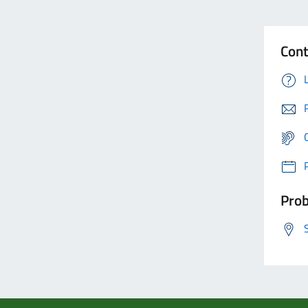
Cont
Prob