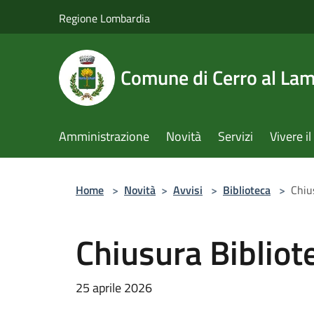
Salta al contenuto principale
Regione Lombardia
Comune di Cerro al La
Amministrazione
Novità
Servizi
Vivere 
Home
>
Novità
>
Avvisi
>
Biblioteca
>
Chiu
Chiusura Bibliot
25 aprile 2026