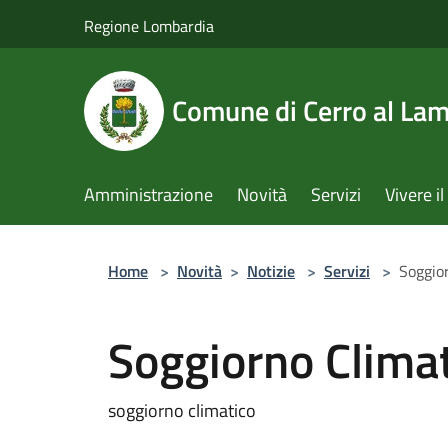
Salta al contenuto principale
Regione Lombardia
Comune di Cerro al La
Amministrazione
Novità
Servizi
Vivere 
Home
>
Novità
>
Notizie
>
Servizi
>
Soggio
Soggiorno Clima
soggiorno climatico