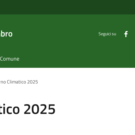
mbro
Seguici su
il Comune
rno Climatico 2025
tico 2025