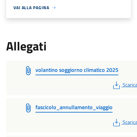
VAI ALLA PAGINA
Allegati
volantino soggiorno climatico 2025
PDF
Scaric
fascicolo_annullamento_viaggio
PDF
Scaric