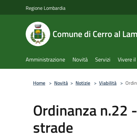
Salta al contenuto principale
Regione Lombardia
Comune di Cerro al La
Amministrazione
Novità
Servizi
Vivere 
Home
>
Novità
>
Notizie
>
Viabilità
>
Ordin
Ordinanza n.22 
strade