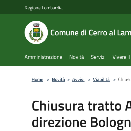
Salta al contenuto principale
Regione Lombardia
Comune di Cerro al La
Amministrazione
Novità
Servizi
Vivere 
Home
>
Novità
>
Avvisi
>
Viabilità
>
Chiusu
Chiusura tratt
direzione Bologn