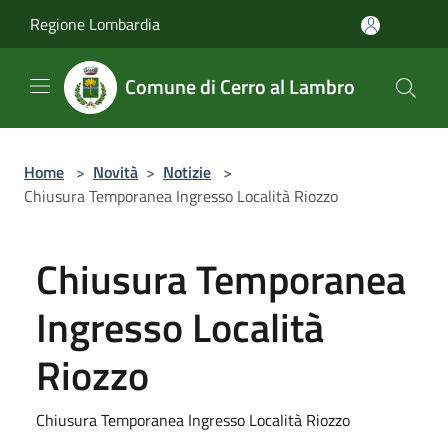
Salta al contenuto principale
Regione Lombardia
Comune di Cerro al Lambro
Home
>
Novità
>
Notizie
>
Chiusura Temporanea Ingresso Località Riozzo
Chiusura Temporanea
Ingresso Località
Riozzo
Chiusura Temporanea Ingresso Località Riozzo