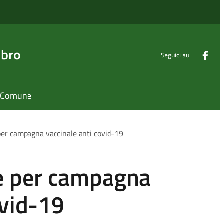
mbro
Seguici su
il Comune
 per campagna vaccinale anti covid-19
le per campagna
ovid-19