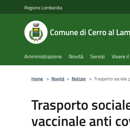
Salta al contenuto principale
Regione Lombardia
Comune di Cerro al La
Amministrazione
Novità
Servizi
Vivere 
Home
>
Novità
>
Notizie
>
Trasporto sociale
Trasporto socia
vaccinale anti c