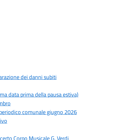
razione dei danni subiti
ima data prima della pausa estiva)
ambro
- periodico comunale giugno 2026
ivo
erto Corpo Musicale G. Verdi