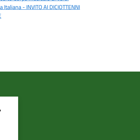
a Italiana - INVITO AI DICIOTTENNI
E
?