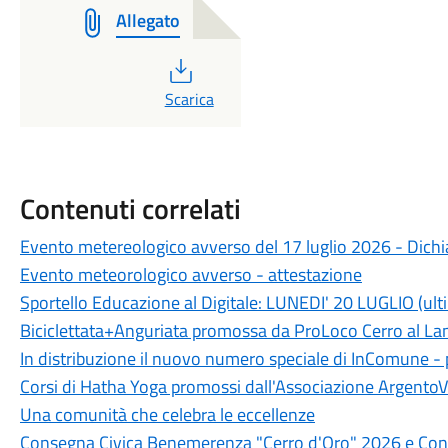
Allegato
PDF
Scarica
Contenuti correlati
Evento metereologico avverso del 17 luglio 2026 - Dichia
Evento meteorologico avverso - attestazione
Sportello Educazione al Digitale: LUNEDI' 20 LUGLIO (ult
Biciclettata+Anguriata promossa da ProLoco Cerro al L
In distribuzione il nuovo numero speciale di InComune 
Corsi di Hatha Yoga promossi dall'Associazione ArgentoV
Una comunità che celebra le eccellenze
Consegna Civica Benemerenza "Cerro d'Oro" 2026 e Conc