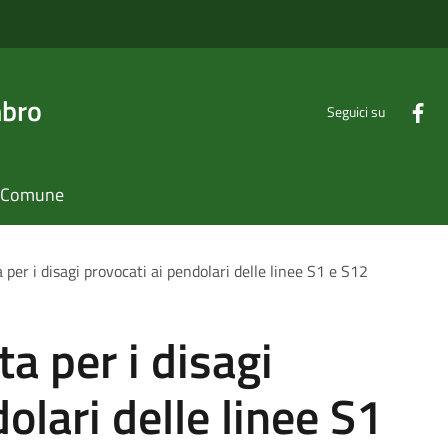
mbro
Seguici su
il Comune
 per i disagi provocati ai pendolari delle linee S1 e S12
ta per i disagi
olari delle linee S1