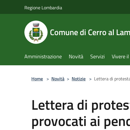
Salta al contenuto principale
Regione Lombardia
Comune di Cerro al La
Amministrazione
Novità
Servizi
Vivere 
Home
>
Novità
>
Notizie
>
Lettera di protesta
Lettera di protes
provocati ai pend