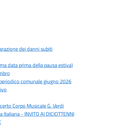
razione dei danni subiti
ima data prima della pausa estiva)
ambro
- periodico comunale giugno 2026
ivo
erto Corpo Musicale G. Verdi
a Italiana - INVITO AI DICIOTTENNI
E