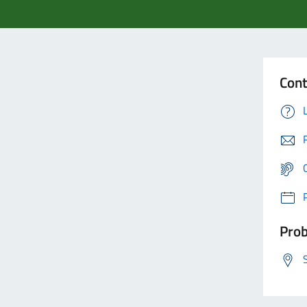
Cont
Prob