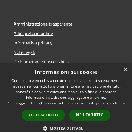
Amministrazione trasparente
Albo pretorio online
Informativa privacy
Note legali
Dichiarazione di accessibilità
×
Informazioni sui cookie
Questo sito web utilizza cookie tecnici e assimilati strettamente
necessari al corretto funzionamento e alla navigazione del sito,
RSS
Copyright © 2026 • Comune di
nonché un cookie tecnico analitico al solo fine di elaborare
informazioni statistiche, aggregate e anonime.
Accessibilità
Cerro al Lambro • Powered by
Per maggiori dettagli, può consultare la cookie policy al seguente
link
Privacy
Municipium
Accesso
•
Cookie
redazione
RIFIUTA TUTTO
ACCETTA TUTTO
Mappa del sito
Newsletter
MOSTRA DETTAGLI