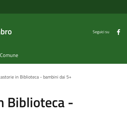
mbro
Seguici su
il Comune
astorie in Biblioteca - bambini dai 5+
 Biblioteca -