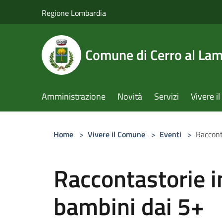
Salta al contenuto principale
Regione Lombardia
Comune di Cerro al La
Amministrazione
Novità
Servizi
Vivere 
Home
>
Vivere il Comune
>
Eventi
>
Raccont
Raccontastorie in
bambini dai 5+