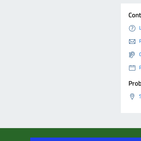
Cont
Prob