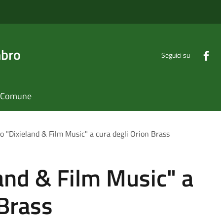
mbro
Seguici su
il Comune
o "Dixieland & Film Music" a cura degli Orion Brass
and & Film Music" a
 Brass