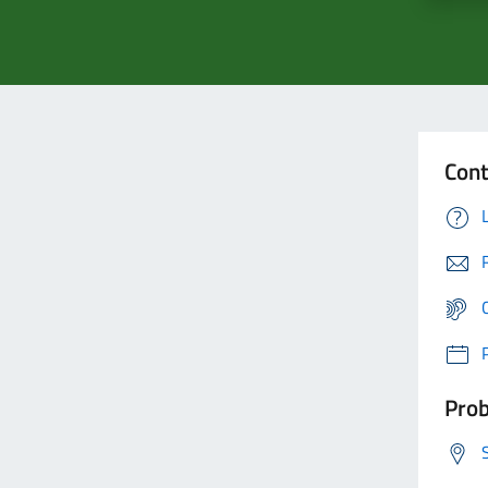
Cont
Prob