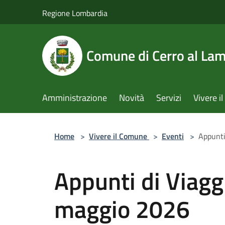
Salta al contenuto principale
Regione Lombardia
Comune di Cerro al La
Amministrazione
Novità
Servizi
Vivere 
Home
>
Vivere il Comune
>
Eventi
>
Appunti
Appunti di Viagg
maggio 2026